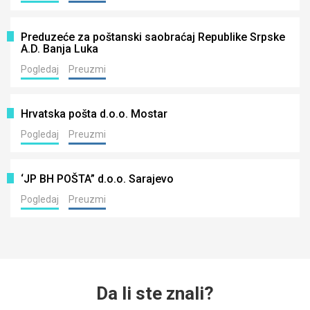
Preduzeće za poštanski saobraćaj Republike Srpske
A.D. Banja Luka
Pogledaj
Preuzmi
Hrvatska pošta d.o.o. Mostar
Pogledaj
Preuzmi
‘JP BH POŠTA” d.o.o. Sarajevo
Pogledaj
Preuzmi
Da li ste znali?