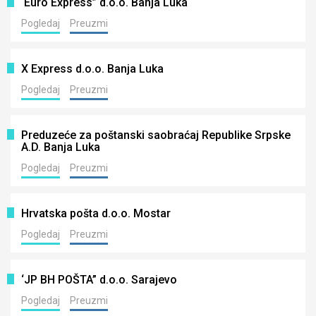
‘Euro Express” d.o.o. Banja Luka
Pogledaj
Preuzmi
X Express d.o.o. Banja Luka
Pogledaj
Preuzmi
Preduzeće za poštanski saobraćaj Republike Srpske
A.D. Banja Luka
Pogledaj
Preuzmi
Hrvatska pošta d.o.o. Mostar
Pogledaj
Preuzmi
‘JP BH POŠTA” d.o.o. Sarajevo
Pogledaj
Preuzmi