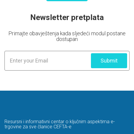
Newsletter pretplata
Primajte obavještenja kada sljedeći modul postane
dostupan
Submit
Resursni i informativni centar o ključnim aspektima e-
trgovine za sve članice CEFTA-e