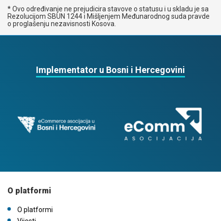
* Ovo određivanje ne prejudicira stavove o statusu i u skladu je sa
Rezolucijom SBUN 1244 i Mišljenjem Međunarodnog suda pravde
o proglašenju nezavisnosti Kosova.
Implementator u Bosni i Hercegovini
O platformi
O platformi