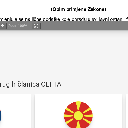
Zoom
100%
drugih članica CEFTA