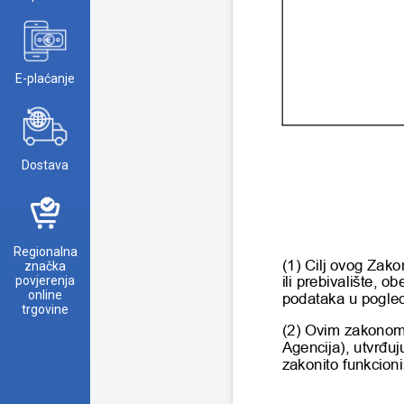
E-plaćanje
Dostava
Regionalna
značka
povjerenja
online
trgovine