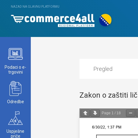
NAZAD NA GLAVNU PLATFORMU
Podaci o e-
Pregled
trgovini
Zakon o zaštiti l
Odredbe
Page
1
/
18
Uspješne
priče