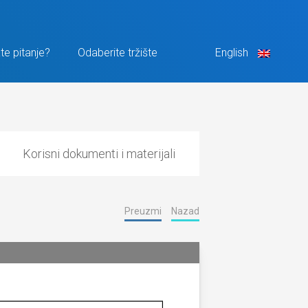
te pitanje?
Odaberite tržište
English
Korisni dokumenti i materijali
Preuzmi
Nazad