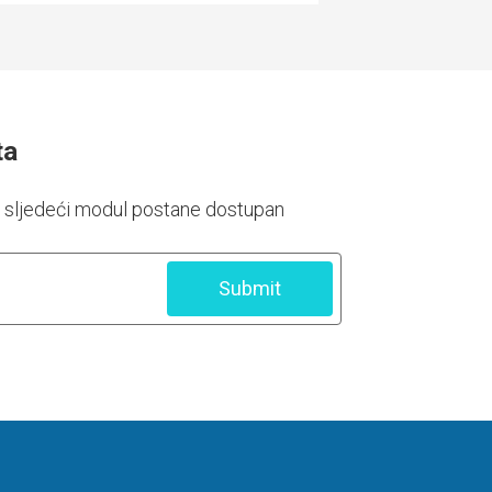
ta
a sljedeći modul postane dostupan
Submit