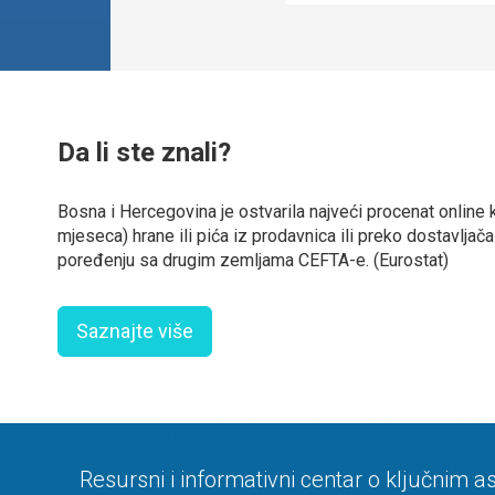
Da li ste znali?
Bosna i Hercegovina je ostvarila najveći procenat online 
mjeseca) hrane ili pića iz prodavnica ili preko dostavljača
poređenju sa drugim zemljama CEFTA-e. (Eurostat)
Saznajte više
Resursni i informativni centar o ključnim a