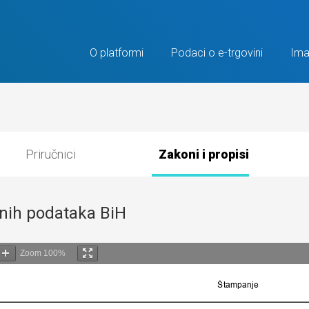
O platformi
Podaci o e-trgovini
Ima
Priručnici
Zakoni i propisi
ičnih podataka BiH
Zoom
100%