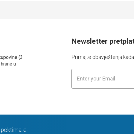
Newsletter pretpla
Primajte obavještenja kad
kupovine (3
 hrane u
spektima e-