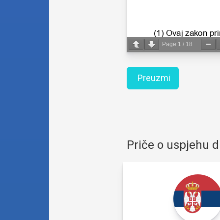
Page
1
/
18
Preuzmi
Priče o uspjehu 