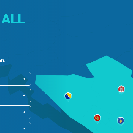
 ALL
on.