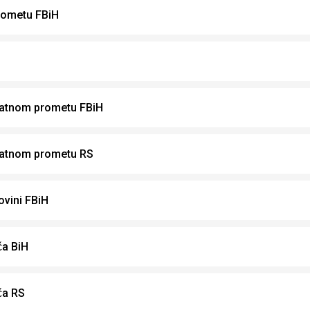
rometu FBiH
latnom prometu FBiH
latnom prometu RS
ovini FBiH
ča BiH
ča RS