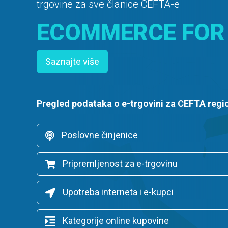
trgovine za sve članice CEFTA-e
ECOMMERCE FOR
Saznajte više
Pregled podataka o e-trgovini za CEFTA regi
Poslovne činjenice
Pripremljenost za e-trgovinu
Upotreba interneta i e-kupci
Kategorije online kupovine