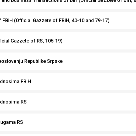
 and Business Transactions of BiH (Official Gazzete of BiH, 
f FBiH (Official Gazzete of FBiH, 40-10 and 79-17)
icial Gazzete of RS, 105-19)
oslovanju Republike Srpske
odnosima FBiH
odnosima RS
slugama RS