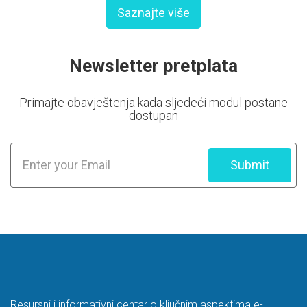
Saznajte više
Newsletter pretplata
Primajte obavještenja kada sljedeći modul postane
dostupan
Submit
Resursni i informativni centar o ključnim aspektima e-