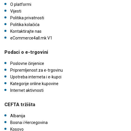
O platformi
Vijesti
Politika privatnosti
Politika kolačića
Kontaktirajte nas
eCommerce4all.mk V1
Podaci o e-trgovini
Poslovne činjenice
Pripremljenost za e-trgovinu
Upotreba interneta i e-kupci
Kategorije online kupovine
Internet aktivnosti
CEFTA tržišta
Albanija
Bosna i Hercegovina
Kosovo