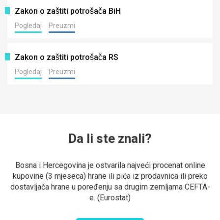
Zakon o zaštiti potrošača BiH
Pogledaj
Preuzmi
Zakon o zaštiti potrošača RS
Pogledaj
Preuzmi
Da li ste znali?
Bosna i Hercegovina je ostvarila najveći procenat online
kupovine (3 mjeseca) hrane ili pića iz prodavnica ili preko
dostavljača hrane u poređenju sa drugim zemljama CEFTA-
e. (Eurostat)