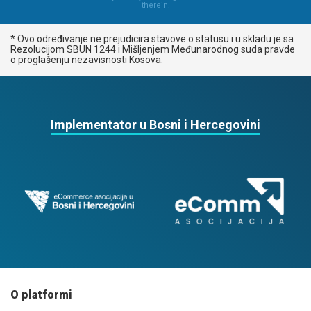
therein.
* Ovo određivanje ne prejudicira stavove o statusu i u skladu je sa
Rezolucijom SBUN 1244 i Mišljenjem Međunarodnog suda pravde
o proglašenju nezavisnosti Kosova.
Implementator u Bosni i Hercegovini
O platformi