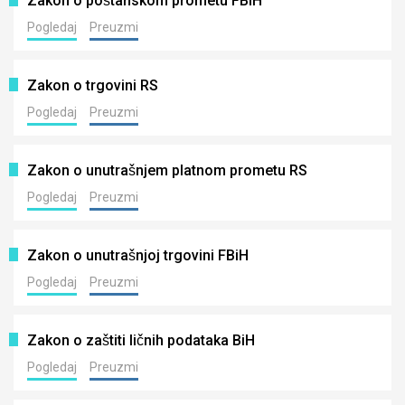
Zakon o poštanskom prometu FBiH
Pogledaj
Preuzmi
Zakon o trgovini RS
Pogledaj
Preuzmi
Zakon o unutrašnjem platnom prometu RS
Pogledaj
Preuzmi
Zakon o unutrašnjoj trgovini FBiH
Pogledaj
Preuzmi
Zakon o zaštiti ličnih podataka BiH
Pogledaj
Preuzmi