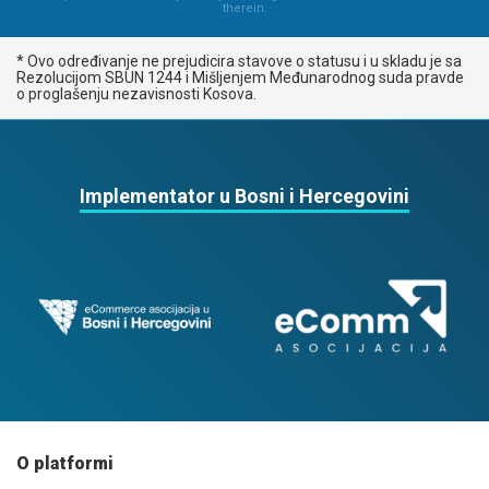
therein.
* Ovo određivanje ne prejudicira stavove o statusu i u skladu je sa
Rezolucijom SBUN 1244 i Mišljenjem Međunarodnog suda pravde
o proglašenju nezavisnosti Kosova.
Implementator u Bosni i Hercegovini
O platformi