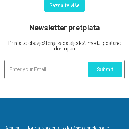
Saznajte više
Newsletter pretplata
Primajte obavještenja kada sljedeći modul postane
dostupan
Submit
Resursni i informativni centar o ključnim aspektima e-