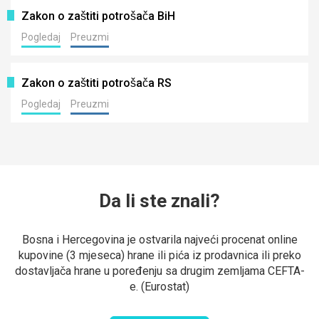
Zakon o zaštiti potrošača BiH
Pogledaj
Preuzmi
Zakon o zaštiti potrošača RS
Pogledaj
Preuzmi
Da li ste znali?
Bosna i Hercegovina je ostvarila najveći procenat online
kupovine (3 mjeseca) hrane ili pića iz prodavnica ili preko
dostavljača hrane u poređenju sa drugim zemljama CEFTA-
e. (Eurostat)