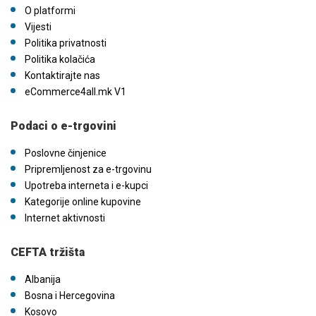
O platformi
Vijesti
Politika privatnosti
Politika kolačića
Kontaktirajte nas
eCommerce4all.mk V1
Podaci o e-trgovini
Poslovne činjenice
Pripremljenost za e-trgovinu
Upotreba interneta i e-kupci
Kategorije online kupovine
Internet aktivnosti
CEFTA tržišta
Albanija
Bosna i Hercegovina
Kosovo