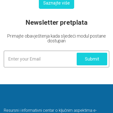
Saznajte više
Newsletter pretplata
Primajte obavještenja kada sljedeći modul postane
dostupan
Submit
Resursni i informativni centar o ključnim aspektima e-