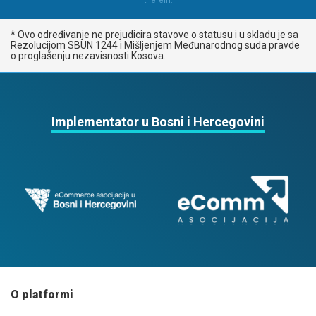
therein.
* Ovo određivanje ne prejudicira stavove o statusu i u skladu je sa
Rezolucijom SBUN 1244 i Mišljenjem Međunarodnog suda pravde
o proglašenju nezavisnosti Kosova.
Implementator u Bosni i Hercegovini
O platformi