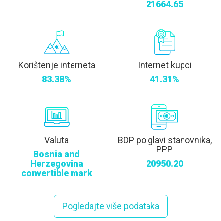
21664.65
Korištenje interneta
Internet kupci
83.38%
41.31%
Valuta
BDP po glavi stanovnika,
PPP
Bosnia and
Herzegovina
20950.20
convertible mark
Pogledajte više podataka